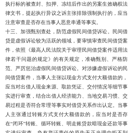
执行标的被查封、扣押、冻结后作出的另案生效确权法
律文书，提起执行异议之诉主张排除强制执行的，应当
注意审查是否存在当事人恶意串通等事实。
十三、加强甄别查处，防范虚假民间借贷诉讼。民间借
贷是虚假诉讼较为活跃的领域，要审慎审查民间借贷案
件，依照《最高人民法院关于审理民间借贷案件适用法
律若干问题的规定》的有关规定，准确甄别、严格防
范、严厉惩治虚假民间借贷诉讼。对涉嫌虚假诉讼的民
间借贷案件，当事人主张以现金方式支付大额借款的，
应当对出借人现金来源、取款凭证、交付情况等细节事
实进行审查，结合出借人经济能力、当地交易习惯、交
易过程是否符合常理等事实对借贷关系作出认定。当事
人主张通过转账方式支付大额借款的，应当对是否存
在“闭环”转账、循环转账、明走账贷款暗现金还款等事
实进行审查。负有举证责任的原告无正当理由拒不到