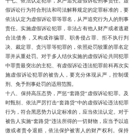
十七、依法认定犯罪，从严追究虚假诉讼刑事责任。虚
假诉讼行为符合刑法和司法解释规定的定罪标准的，要
依法认定为虚假诉讼罪等罪名，从严追究行为人的刑事
责任。实施虚假诉讼犯罪，非法占有他人财产或者逃避
合法债务，又构成诈骗罪、职务侵占罪、拒不执行判
决、裁定罪、贪污罪等犯罪的，依照处罚较重的罪名定
罪并从重处罚。对于多人结伙实施的虚假诉讼共同犯罪
中罪责最突出的主犯、有虚假诉讼违法犯罪前科再次实
施虚假诉讼犯罪的被告人，要充分体现从严，控制缓
刑、免予刑事处罚的适用范围。
十八、保持高压态势，严惩“套路贷”虚假诉讼犯罪。及
时甄别、依法严厉打击“套路贷”中的虚假诉讼违法犯罪
行为，符合黑恶势力认定标准的，应当依法认定。对于
被告人实施“套路贷”违法所得的一切财物，应当予以追
缴或者责令退赔，依法保护被害人的财产权利。保持